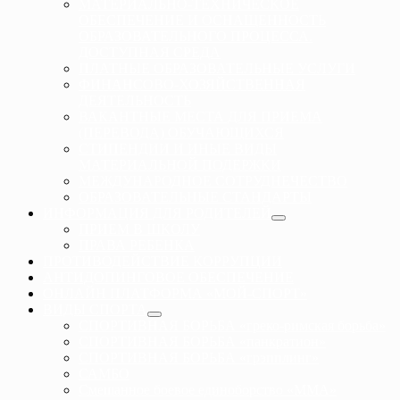
МАТЕРИАЛЬНО-ТЕХНИЧЕСКОЕ
ОБЕСПЕЧЕНИЕ И ОСНАЩЕННОСТЬ
ОБРАЗОВАТЕЛЬНОГО ПРОЦЕССА.
ДОСТУПНАЯ СРЕДА
ПЛАТНЫЕ ОБРАЗОВАТЕЛЬНЫЕ УСЛУГИ
ФИНАНСОВО-ХОЗЯЙСТВЕННАЯ
ДЕЯТЕЛЬНОСТЬ
ВАКАНТНЫЕ МЕСТА ДЛЯ ПРИЕМА
(ПЕРЕВОДА) ОБУЧАЮЩИХСЯ
СТИПЕНДИИ И ИНЫЕ ВИДЫ
МАТЕРИАЛЬНОЙ ПОДЕРЖКИ
МЕЖДУНАРОДНОЕ СОТРУДНЕЧЕСТВО
ОБРАЗОВАТЕЛЬНЫЕ СТАНДАРТЫ
ИНФОРМАЦИЯ ДЛЯ РОДИТЕЛЕЙ
ПРИЕМ В ШКОЛУ
ПРАВА РЕБЕНКА
ПРОТИВОДЕЙСТВИЕ КОРРУПЦИИ
АНТИДОПИНГОВОЕ ОБЕСПЕЧЕНИЕ
ОНЛАЙН ПЛАТФОРМА «МОЙ-СПОРТ»
ВИДЫ СПОРТА
СПОРТИВНАЯ БОРЬБА «греко-римская борьба»
СПОРТИВНАЯ БОРЬБА «панкратион»
СПОРТИВНАЯ БОРЬБА «грэпплинг»
САМБО
Смешанное боевое единоборство «ММА»