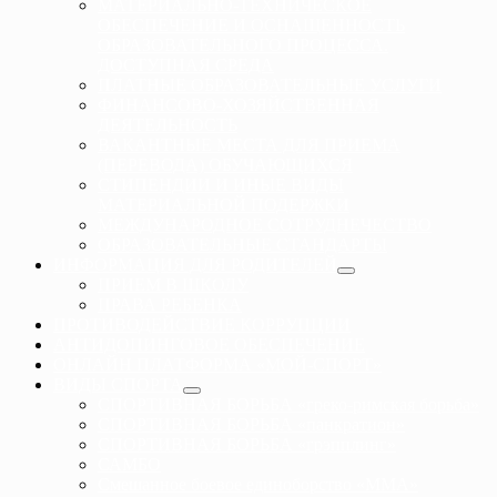
МАТЕРИАЛЬНО-ТЕХНИЧЕСКОЕ
ОБЕСПЕЧЕНИЕ И ОСНАЩЕННОСТЬ
ОБРАЗОВАТЕЛЬНОГО ПРОЦЕССА.
ДОСТУПНАЯ СРЕДА
ПЛАТНЫЕ ОБРАЗОВАТЕЛЬНЫЕ УСЛУГИ
ФИНАНСОВО-ХОЗЯЙСТВЕННАЯ
ДЕЯТЕЛЬНОСТЬ
ВАКАНТНЫЕ МЕСТА ДЛЯ ПРИЕМА
(ПЕРЕВОДА) ОБУЧАЮЩИХСЯ
СТИПЕНДИИ И ИНЫЕ ВИДЫ
МАТЕРИАЛЬНОЙ ПОДЕРЖКИ
МЕЖДУНАРОДНОЕ СОТРУДНЕЧЕСТВО
ОБРАЗОВАТЕЛЬНЫЕ СТАНДАРТЫ
ИНФОРМАЦИЯ ДЛЯ РОДИТЕЛЕЙ
ПРИЕМ В ШКОЛУ
ПРАВА РЕБЕНКА
ПРОТИВОДЕЙСТВИЕ КОРРУПЦИИ
АНТИДОПИНГОВОЕ ОБЕСПЕЧЕНИЕ
ОНЛАЙН ПЛАТФОРМА «МОЙ-СПОРТ»
ВИДЫ СПОРТА
СПОРТИВНАЯ БОРЬБА «греко-римская борьба»
СПОРТИВНАЯ БОРЬБА «панкратион»
СПОРТИВНАЯ БОРЬБА «грэпплинг»
САМБО
Смешанное боевое единоборство «ММА»