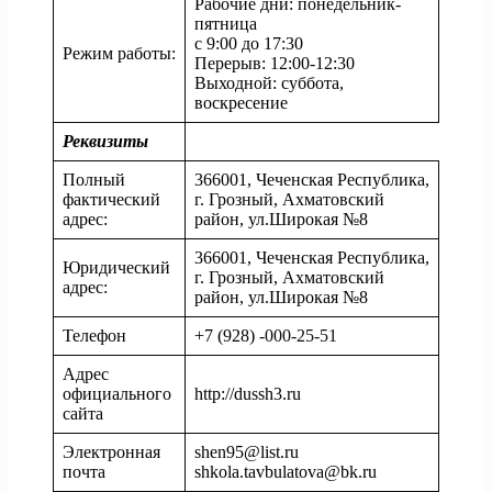
Рабочие дни: понедельник-
пятница
с 9:00 до 17:30
Режим работы:
Перерыв: 12:00-12:30
Выходной: суббота,
воскресение
Реквизиты
Полный
366001, Чеченская Республика,
фактический
г. Грозный, Ахматовский
адрес:
район, ул.Широкая №8
366001, Чеченская Республика,
Юридический
г. Грозный, Ахматовский
адрес:
район, ул.Широкая №8
Телефон
+7 (928)
-000-25-51
Адрес
официального
http://dussh3.ru
сайта
Электронная
shen95@list.ru
почта
shkola.tavbulatova@bk.ru