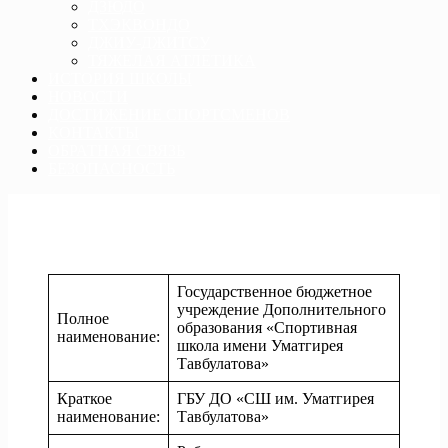
ДЗЮДО
ТХЭКВОНДО
ДЖИУ-ДЖИТСУ
ТЯЖЕЛАЯ АТЛЕТИКА
ИСТОРИЯ ШКОЛЫ
НОВОСТИ
ДОСТИЖЕНИЕ СПОРТСМЕНОВ
КОНТАКТЫ
ОБРАТНАЯ СВЯЗЬ
БЕЗОПАСНОСТЬ
Информация о ГБУ «СШ им. Уматгирея Тавбулатова»
Государственное бюджетное
учреждение Дополнительного
Полное
образования «Спортивная
наименование:
школа имени Уматгирея
Тавбулатова»
Краткое
ГБУ ДО «СШ им. Уматгирея
наименование:
Тавбулатова»