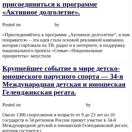
присоединиться к программе
«Активное долголетие».
Posted on
12 ноября, 2025
by
admin
«Присоединяйтесь к программе „Активное долголетие“, и вам
понравится» – эта идея стала основой рекламной кампании,
которая стартовала на ТВ, радио и в интернете, в поддержку
национального проекта «Семья».«Национальные
приоритеты» запустили
Read More
Крупнейшее событие в мире детско-
юношеского парусного спорта — 34-я
Международная детская и юношеская
Геленджикская регата.
Posted on
12 ноября, 2025
12 ноября, 2025
by
admin
Около 1300 спортсменов в возрасте от 9 до 23 лет из 10
государств и 34 регионов России примут участие в 34-й
Международной детской и юношеской Геленджикской регате,
которая состоится с
Read More