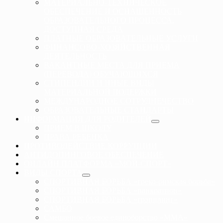
МАТЕРИАЛЬНО-ТЕХНИЧЕСКОЕ
ОБЕСПЕЧЕНИЕ И ОСНАЩЕННОСТЬ
ОБРАЗОВАТЕЛЬНОГО ПРОЦЕССА.
ДОСТУПНАЯ СРЕДА
ПЛАТНЫЕ ОБРАЗОВАТЕЛЬНЫЕ УСЛУГИ
ФИНАНСОВО-ХОЗЯЙСТВЕННАЯ
ДЕЯТЕЛЬНОСТЬ
ВАКАНТНЫЕ МЕСТА ДЛЯ ПРИЕМА
(ПЕРЕВОДА) ОБУЧАЮЩИХСЯ
СТИПЕНДИИ И ИНЫЕ ВИДЫ
МАТЕРИАЛЬНОЙ ПОДЕРЖКИ
МЕЖДУНАРОДНОЕ СОТРУДНЕЧЕСТВО
ОБРАЗОВАТЕЛЬНЫЕ СТАНДАРТЫ
ИНФОРМАЦИЯ ДЛЯ РОДИТЕЛЕЙ
ПРИЕМ В ШКОЛУ
ПРАВА РЕБЕНКА
ПРОТИВОДЕЙСТВИЕ КОРРУПЦИИ
АНТИДОПИНГОВОЕ ОБЕСПЕЧЕНИЕ
ОНЛАЙН ПЛАТФОРМА «МОЙ-СПОРТ»
ВИДЫ СПОРТА
СПОРТИВНАЯ БОРЬБА «греко-римская борьба»
СПОРТИВНАЯ БОРЬБА «панкратион»
СПОРТИВНАЯ БОРЬБА «грэпплинг»
САМБО
Смешанное боевое единоборство «ММА»