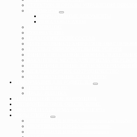
СТРУКТУРА И ОРГАНЫ УПРАВЛЕНИЯ ОБРАЗ
ДОКУМЕНТЫ
НОРМАТИВНЫЕ ДОКУМЕНТЫ
ЛОКАЛЬНЫЕ АКТЫ
ОБРАЗОВАНИЕ
РУКОВОДСТВО
ПЕДАГОГИЧЕСКИЙ СОСТАВ
МАТЕРИАЛЬНО-ТЕХНИЧЕСКОЕ ОБЕСПЕЧЕНИ
ПЛАТНЫЕ ОБРАЗОВАТЕЛЬНЫЕ УСЛУГИ
ФИНАНСОВО-ХОЗЯЙСТВЕННАЯ ДЕЯТЕЛЬНО
ВАКАНТНЫЕ МЕСТА ДЛЯ ПРИЕМА (ПЕРЕВО
СТИПЕНДИИ И ИНЫЕ ВИДЫ МАТЕРИАЛЬНОЙ
МЕЖДУНАРОДНОЕ СОТРУДНЕЧЕСТВО
ОБРАЗОВАТЕЛЬНЫЕ СТАНДАРТЫ
ИНФОРМАЦИЯ ДЛЯ РОДИТЕЛЕЙ
ПРИЕМ В ШКОЛУ
ПРАВА РЕБЕНКА
ПРОТИВОДЕЙСТВИЕ КОРРУПЦИИ
АНТИДОПИНГОВОЕ ОБЕСПЕЧЕНИЕ
ОНЛАЙН ПЛАТФОРМА «МОЙ-СПОРТ»
ВИДЫ СПОРТА
СПОРТИВНАЯ БОРЬБА «греко-римская борьба»
СПОРТИВНАЯ БОРЬБА «панкратион»
СПОРТИВНАЯ БОРЬБА «грэпплинг»