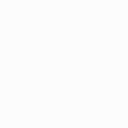
ОВАТЕЛЬНОЙ ОРГАНИЗАЦИЕЙ
Е И ОСНАЩЕННОСТЬ ОБРАЗОВАТЕЛЬНОГО ПРОЦЕССА. 
СТЬ
ДА) ОБУЧАЮЩИХСЯ
 ПОДЕРЖКИ