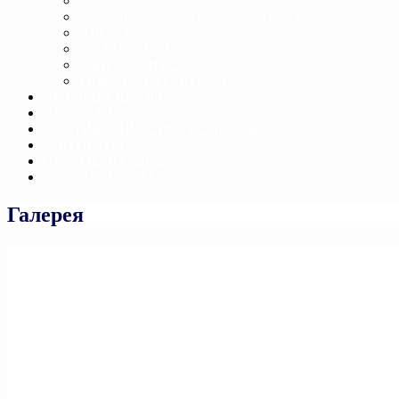
САМБО
Смешанное боевое единоборство «ММА»
ДЗЮДО
ТХЭКВОНДО
ДЖИУ-ДЖИТСУ
ТЯЖЕЛАЯ АТЛЕТИКА
ИСТОРИЯ ШКОЛЫ
НОВОСТИ
ДОСТИЖЕНИЕ СПОРТСМЕНОВ
КОНТАКТЫ
ОБРАТНАЯ СВЯЗЬ
БЕЗОПАСНОСТЬ
Галерея