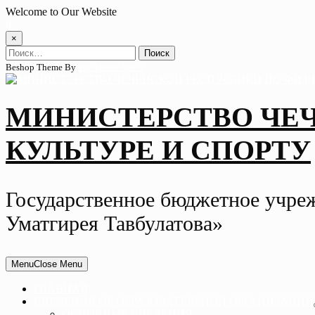
Skip
Welcome to Our Website
to
content
×
Найти:
Beshop Theme By
Wp Theme Space
МИНИСТЕРСТВО ЧЕ
КУЛЬТУРЕ И СПОРТУ
Государственное бюджетное учре
Уматгирея Тавбулатова»
Menu
Close Menu
ГЛАВНАЯ
СВЕДЕНИЯ ОБ ОБРАЗОВАТЕЛЬНОЙ ОРГАНИЗАЦИИ
ОСНОВНЫЕ СВЕДЕНИЯ