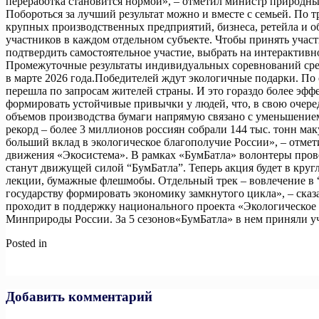
переработка становится нормой», – отметил министр природны
Побороться за лучший результат можно и вместе с семьей. По т
крупных производственных предприятий, бизнеса, ретейла и о
участников в каждом отдельном субъекте. Чтобы принять участ
подтвердить самостоятельное участие, выбрать на интерактивно
Промежуточные результаты индивидуальных соревнований среди
в марте 2026 года.Победителей ждут экологичные подарки. 
перешла по запросам жителей страны. И это гораздо более эфф
формировать устойчивые привычки у людей, что, в свою очере
объемов производства бумаги напрямую связано с уменьшением
рекорд – более 3 миллионов россиян собрали 144 тыс. тонн мак
больший вклад в экологическое благополучие России», – отме
движения «Экосистема». В рамках «БумБатла» волонтеры пров
станут движущей силой “БумБатла”. Теперь акция будет в круг
лекции, бумажные флешмобы. Отдельный трек – вовлечение в “Б
государству формировать экономику замкнутого цикла», – ска
проходит в поддержку национального проекта «Экологическо
Минприроды России. За 5 сезонов«БумБатла» в нем приняли уч
Posted in
Новости
Навигация
Previous:
Подходит к концу прием заявок на конкурс «Знаешь?
Next:
7 апреля стартовала рекламная кампания по популяризац
по
записям
Добавить комментарий