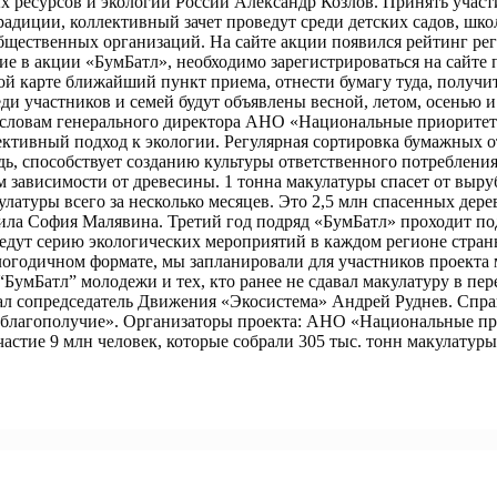
х ресурсов и экологии России Александр Козлов. Принять участ
радиции, коллективный зачет проведут среди детских садов, школ
бщественных организаций. На сайте акции появился рейтинг ре
ие в акции «БумБатл», необходимо зарегистрироваться на сайте
й карте ближайший пункт приема, отнести бумагу туда, получить
 участников и семей будут объявлены весной, летом, осенью и 
По словам генерального директора АНО «Национальные приорит
ективный подход к экологии. Регулярная сортировка бумажных от
дь, способствует созданию культуры ответственного потреблени
 зависимости от древесины. 1 тонна макулатуры спасет от выру
улатуры всего за несколько месяцев. Это 2,5 млн спасенных дер
тила София Малявина. Третий год подряд «БумБатл» проходит по
едут серию экологических мероприятий в каждом регионе стран
логодичном формате, мы запланировали для участников проекта 
умБатл” молодежи и тех, кто ранее не сдавал макулатуру в пер
зал сопредседатель Движения «Экосистема» Андрей Руднев. Спр
е благополучие». Организаторы проекта: АНО «Национальные п
астие 9 млн человек, которые собрали 305 тыс. тонн макулатур
Научи!»
ии рабочих профессий в поддержку нацпроекта «Кадры».