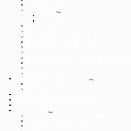
СТРУКТУРА И ОРГАНЫ УПРАВЛЕНИЯ ОБРАЗ
ДОКУМЕНТЫ
НОРМАТИВНЫЕ ДОКУМЕНТЫ
ЛОКАЛЬНЫЕ АКТЫ
ОБРАЗОВАНИЕ
РУКОВОДСТВО
ПЕДАГОГИЧЕСКИЙ СОСТАВ
МАТЕРИАЛЬНО-ТЕХНИЧЕСКОЕ ОБЕСПЕЧЕНИ
ПЛАТНЫЕ ОБРАЗОВАТЕЛЬНЫЕ УСЛУГИ
ФИНАНСОВО-ХОЗЯЙСТВЕННАЯ ДЕЯТЕЛЬНО
ВАКАНТНЫЕ МЕСТА ДЛЯ ПРИЕМА (ПЕРЕВО
СТИПЕНДИИ И ИНЫЕ ВИДЫ МАТЕРИАЛЬНОЙ
МЕЖДУНАРОДНОЕ СОТРУДНЕЧЕСТВО
ОБРАЗОВАТЕЛЬНЫЕ СТАНДАРТЫ
ИНФОРМАЦИЯ ДЛЯ РОДИТЕЛЕЙ
ПРИЕМ В ШКОЛУ
ПРАВА РЕБЕНКА
ПРОТИВОДЕЙСТВИЕ КОРРУПЦИИ
АНТИДОПИНГОВОЕ ОБЕСПЕЧЕНИЕ
ОНЛАЙН ПЛАТФОРМА «МОЙ-СПОРТ»
ВИДЫ СПОРТА
СПОРТИВНАЯ БОРЬБА «греко-римская борьба»
СПОРТИВНАЯ БОРЬБА «панкратион»
СПОРТИВНАЯ БОРЬБА «грэпплинг»