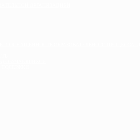
ОВАТЕЛЬНОЙ ОРГАНИЗАЦИЕЙ
Е И ОСНАЩЕННОСТЬ ОБРАЗОВАТЕЛЬНОГО ПРОЦЕССА. 
СТЬ
ДА) ОБУЧАЮЩИХСЯ
 ПОДЕРЖКИ