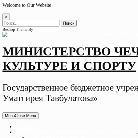
Skip
Welcome to Our Website
to
content
×
Найти:
Beshop Theme By
Wp Theme Space
МИНИСТЕРСТВО ЧЕ
КУЛЬТУРЕ И СПОРТУ
Государственное бюджетное учре
Уматгирея Тавбулатова»
Menu
Close Menu
ГЛАВНАЯ
СВЕДЕНИЯ ОБ ОБРАЗОВАТЕЛЬНОЙ ОРГАНИЗАЦИИ
ОСНОВНЫЕ СВЕДЕНИЯ