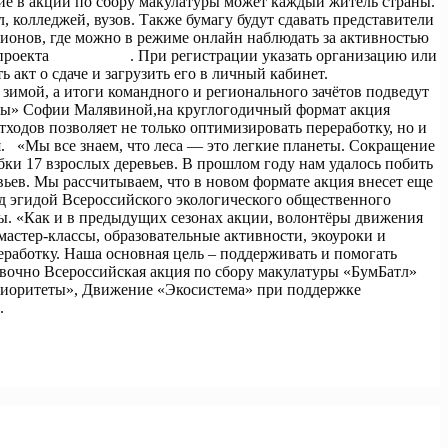
ие в акции по сбору макулатуры может каждый житель страны.
, колледжей, вузов. Также бумагу будут сдавать представители
гионов, где можно в режиме онлайн наблюдать за активностью
 проекта
бумбатл.рф
. При регистрации указать организацию или
 акт о сдаче и загрузить его в личный кабинет.
зимой, а итоги командного и регионального зачётов подведут
еты» Софии Малявиной,на круглогодичный формат акция
ходов позволяет не только оптимизировать переработку, но и
я. «Мы все знаем, что леса — это легкие планеты. Сокращение
бки 17 взрослых деревьев. В прошлом году нам удалось побить
евьев. Мы рассчитываем, что в новом формате акция внесет еще
д эгидой Всероссийского экологического общественного
ы. «Как и в предыдущих сезонах акции, волонтёры движения
мастер-классы, образовательные активности, экоуроки и
еработку. Наша основная цель – поддерживать и помогать
авочно Всероссийская акция по сбору макулатуры «БумБатл»
риоритеты», Движение «Экосистема» при поддержке
ы.