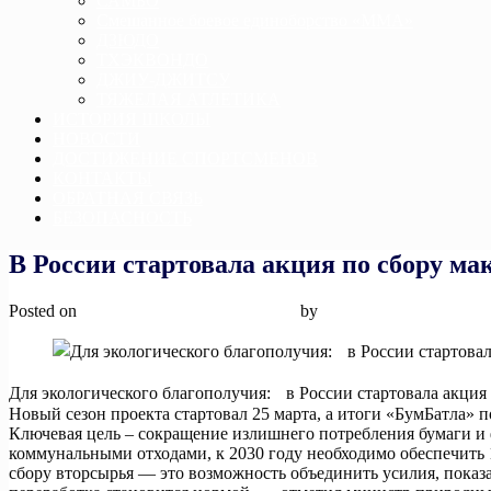
САМБО
Смешанное боевое единоборство «ММА»
ДЗЮДО
ТХЭКВОНДО
ДЖИУ-ДЖИТСУ
ТЯЖЕЛАЯ АТЛЕТИКА
ИСТОРИЯ ШКОЛЫ
НОВОСТИ
ДОСТИЖЕНИЕ СПОРТСМЕНОВ
КОНТАКТЫ
ОБРАТНАЯ СВЯЗЬ
БЕЗОПАСНОСТЬ
В России стартовала акция по сбору м
Posted on
9 апреля, 2025
9 апреля, 2025
by
admin
Для экологического благополучия: в России стартовала акция 
Новый сезон проекта стартовал 25 марта, а итоги «БумБатла» 
Ключевая цель – сокращение излишнего потребления бумаги и 
коммунальными отходами, к 2030 году необходимо обеспечить 
сбору вторсырья — это возможность объединить усилия, показа