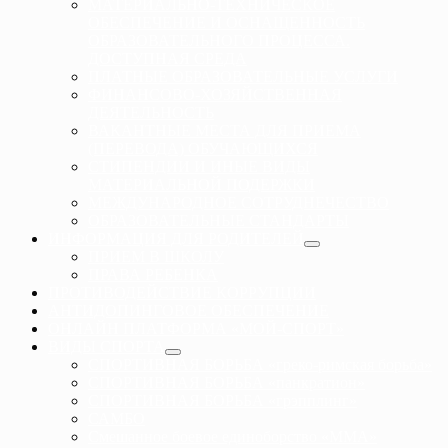
МАТЕРИАЛЬНО-ТЕХНИЧЕСКОЕ
ОБЕСПЕЧЕНИЕ И ОСНАЩЕННОСТЬ
ОБРАЗОВАТЕЛЬНОГО ПРОЦЕССА.
ДОСТУПНАЯ СРЕДА
ПЛАТНЫЕ ОБРАЗОВАТЕЛЬНЫЕ УСЛУГИ
ФИНАНСОВО-ХОЗЯЙСТВЕННАЯ
ДЕЯТЕЛЬНОСТЬ
ВАКАНТНЫЕ МЕСТА ДЛЯ ПРИЕМА
(ПЕРЕВОДА) ОБУЧАЮЩИХСЯ
СТИПЕНДИИ И ИНЫЕ ВИДЫ
МАТЕРИАЛЬНОЙ ПОДЕРЖКИ
МЕЖДУНАРОДНОЕ СОТРУДНЕЧЕСТВО
ОБРАЗОВАТЕЛЬНЫЕ СТАНДАРТЫ
ИНФОРМАЦИЯ ДЛЯ РОДИТЕЛЕЙ
ПРИЕМ В ШКОЛУ
ПРАВА РЕБЕНКА
ПРОТИВОДЕЙСТВИЕ КОРРУПЦИИ
АНТИДОПИНГОВОЕ ОБЕСПЕЧЕНИЕ
ОНЛАЙН ПЛАТФОРМА «МОЙ-СПОРТ»
ВИДЫ СПОРТА
СПОРТИВНАЯ БОРЬБА «греко-римская борьба»
СПОРТИВНАЯ БОРЬБА «панкратион»
СПОРТИВНАЯ БОРЬБА «грэпплинг»
САМБО
Смешанное боевое единоборство «ММА»