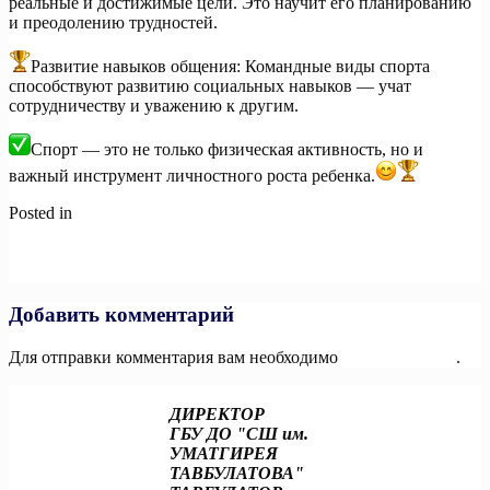
реальные и достижимые цели. Это научит его планированию
и преодолению трудностей.
Развитие навыков общения: Командные виды спорта
способствуют развитию социальных навыков — учат
сотрудничеству и уважению к другим.
Спорт — это не только физическая активность, но и
важный инструмент личностного роста ребенка.
Posted in
Новости
Навигация
Previous:
Друзья, делитесь! Уже начали подготовку к
«Народным играм ГТО 2025»?
по
Next:
Как ребёнку зайти в личный кабинет ГТО?
записям
Добавить комментарий
Для отправки комментария вам необходимо
авторизоваться
.
ДИРЕКТОР
ГБУ ДО "СШ им.
УМАТГИРЕЯ
ТАВБУЛАТОВА"