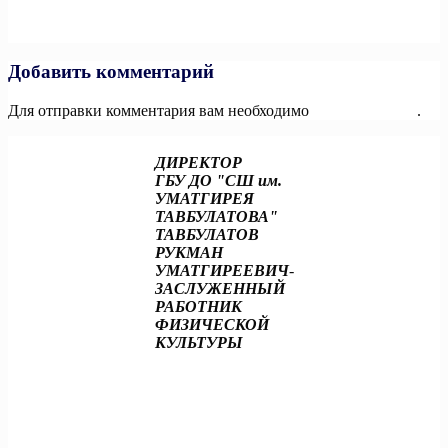
по
Next:
Стартовал образовательный акселератор для
записям
полуфиналистов конкурса «Ты в игре»
Добавить комментарий
Для отправки комментария вам необходимо
авторизоваться
.
ДИРЕКТОР
ГБУ ДО "СШ им.
УМАТГИРЕЯ
ТАВБУЛАТОВА"
ТАВБУЛАТОВ
РУКМАН
УМАТГИРЕЕВИЧ
-
ЗАСЛУЖЕННЫЙ
РАБОТНИК
ФИЗИЧЕСКОЙ
КУЛЬТУРЫ