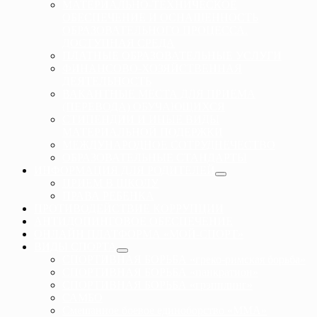
МАТЕРИАЛЬНО-ТЕХНИЧЕСКОЕ
ОБЕСПЕЧЕНИЕ И ОСНАЩЕННОСТЬ
ОБРАЗОВАТЕЛЬНОГО ПРОЦЕССА.
ДОСТУПНАЯ СРЕДА
ПЛАТНЫЕ ОБРАЗОВАТЕЛЬНЫЕ УСЛУГИ
ФИНАНСОВО-ХОЗЯЙСТВЕННАЯ
ДЕЯТЕЛЬНОСТЬ
ВАКАНТНЫЕ МЕСТА ДЛЯ ПРИЕМА
(ПЕРЕВОДА) ОБУЧАЮЩИХСЯ
СТИПЕНДИИ И ИНЫЕ ВИДЫ
МАТЕРИАЛЬНОЙ ПОДЕРЖКИ
МЕЖДУНАРОДНОЕ СОТРУДНЕЧЕСТВО
ОБРАЗОВАТЕЛЬНЫЕ СТАНДАРТЫ
ИНФОРМАЦИЯ ДЛЯ РОДИТЕЛЕЙ
ПРИЕМ В ШКОЛУ
ПРАВА РЕБЕНКА
ПРОТИВОДЕЙСТВИЕ КОРРУПЦИИ
АНТИДОПИНГОВОЕ ОБЕСПЕЧЕНИЕ
ОНЛАЙН ПЛАТФОРМА «МОЙ-СПОРТ»
ВИДЫ СПОРТА
СПОРТИВНАЯ БОРЬБА «греко-римская борьба»
СПОРТИВНАЯ БОРЬБА «панкратион»
СПОРТИВНАЯ БОРЬБА «грэпплинг»
САМБО
Смешанное боевое единоборство «ММА»