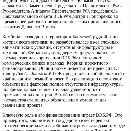
медной руды. С ходом строительства Баимского ГОКа
ознакомился Заместитель Председателя ПравительстваРФ –
Руководитель Аппарата Правительства РФ, председатель
Наблюдательного совета ВЭБ.РФДмитрий Григоренко во
время своей рабочей поездки по объектам промышленного
развития Дальнего Востока.
Комбинат возводят на территории Баимской рудной зоны,
которая десятилетиями не разрабатывалась из-за сложных
климатических условий, отсутствия инфраструктуры и
технологий. Финансовую поддержку проекту оказывает
государственная корпорация ВЭБ.РФ и синдикат
коммерческих банков в рамках Фабрики проектного
финансирования. Общий объем инвестиций превысит 1,1
трлн рублей. «Баимский ГОК представляет собой сложный и
крайне капиталоемкий проект. Его реализацию осложняют
объективные факторы: полное отсутствие инфраструктуры,
полярный климат и значительная удаленность от
промышленных центров. В этой связи системное участие
государства становится обязательным условием для
реализации проекта.
Ключевую роль в его финансировании играет ВЭБ.РФ. Это
пример того, как бизнес и государство вместе решают
стратегические задачи и добиваются результата даже там, где
раньше это казалось невозможным», – сказал Дмитрий