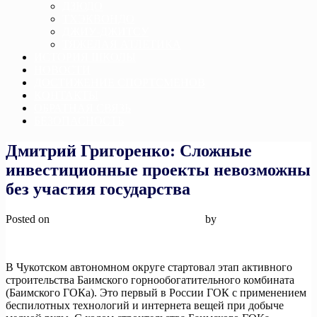
ДЗЮДО
ТХЭКВОНДО
ДЖИУ-ДЖИТСУ
ТЯЖЕЛАЯ АТЛЕТИКА
ИСТОРИЯ ШКОЛЫ
НОВОСТИ
ДОСТИЖЕНИЕ СПОРТСМЕНОВ
КОНТАКТЫ
ОБРАТНАЯ СВЯЗЬ
БЕЗОПАСНОСТЬ
Дмитрий Григоренко: Сложные
инвестиционные проекты невозможны
без участия государства
Posted on
22 апреля, 2025
22 апреля, 2025
by
admin
В Чукотском автономном округе стартовал этап активного
строительства Баимского горнообогатительного комбината
(Баимского ГОКа). Это первый в России ГОК с применением
беспилотных технологий и интернета вещей при добыче