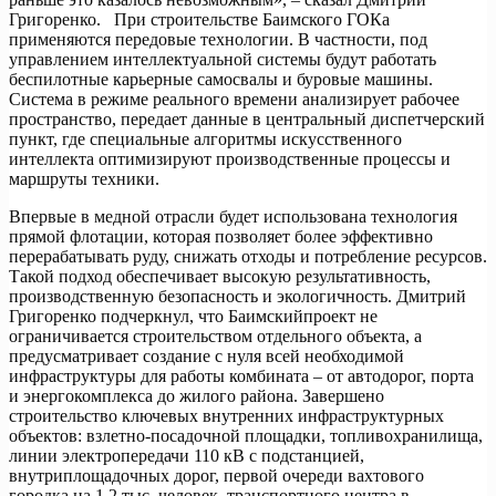
Григоренко. При строительстве Баимского ГОКа
применяются передовые технологии. В частности, под
управлением интеллектуальной системы будут работать
беспилотные карьерные самосвалы и буровые машины.
Система в режиме реального времени анализирует рабочее
пространство, передает данные в центральный диспетчерский
пункт, где специальные алгоритмы искусственного
интеллекта оптимизируют производственные процессы и
маршруты техники.
Впервые в медной отрасли будет использована технология
прямой флотации, которая позволяет более эффективно
перерабатывать руду, снижать отходы и потребление ресурсов.
Такой подход обеспечивает высокую результативность,
производственную безопасность и экологичность. Дмитрий
Григоренко подчеркнул, что Баимскийпроект не
ограничивается строительством отдельного объекта, а
предусматривает создание с нуля всей необходимой
инфраструктуры для работы комбината – от автодорог, порта
и энергокомплекса до жилого района. Завершено
строительство ключевых внутренних инфраструктурных
объектов: взлетно-посадочной площадки, топливохранилища,
линии электропередачи 110 кВ с подстанцией,
внутриплощадочных дорог, первой очереди вахтового
городка на 1,2 тыс. человек, транспортного центра в