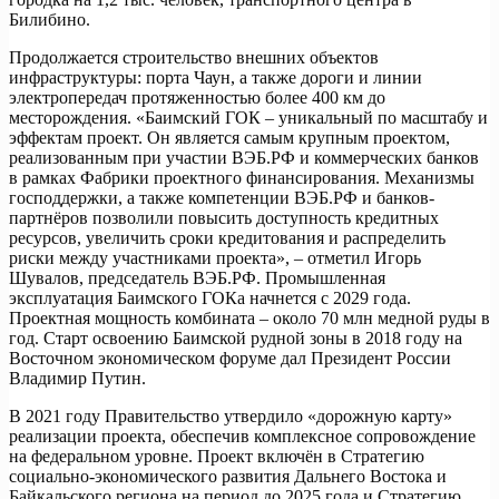
Билибино.
Продолжается строительство внешних объектов
инфраструктуры: порта Чаун, а также дороги и линии
электропередач протяженностью более 400 км до
месторождения. «Баимский ГОК – уникальный по масштабу и
эффектам проект. Он является самым крупным проектом,
реализованным при участии ВЭБ.РФ и коммерческих банков
в рамках Фабрики проектного финансирования. Механизмы
господдержки, а также компетенции ВЭБ.РФ и банков-
партнёров позволили повысить доступность кредитных
ресурсов, увеличить сроки кредитования и распределить
риски между участниками проекта», – отметил Игорь
Шувалов, председатель ВЭБ.РФ. Промышленная
эксплуатация Баимского ГОКа начнется с 2029 года.
Проектная мощность комбината – около 70 млн медной руды в
год. Старт освоению Баимской рудной зоны в 2018 году на
Восточном экономическом форуме дал Президент России
Владимир Путин.
В 2021 году Правительство утвердило «дорожную карту»
реализации проекта, обеспечив комплексное сопровождение
на федеральном уровне. Проект включён в Стратегию
социально-экономического развития Дальнего Востока и
Байкальского региона на период до 2025 года и Стратегию