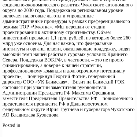
социально-экономического развития Чукотского автономного
округа до 2030 года. Поддержка на региональном уровне
включает налоговые льготы и упрощенные
административные процедуры в рамках преференциального
режима ТОР «Чукотка». «Мы перешли от стадии
проектирования к активному строительству. Объем
инвестиций превысит 1,1 трлн рублей, из которых более 260
млрд уже освоены. Для нас важно, что федеральные
институты и органы власти, оказывающие поддержку, видят
высокий темп нашей работы в суровых условиях Крайнего
Севера. Поддержка ВЭБ.РФ, в частности, – это не просто
финансирование, а доверие к нашей стратегии,
профессионализму команды и долгосрочному потенциалу
проекта», – подчеркнул Георгий Фотин, генеральный
директор ООО «УК Баимская». Визит на Баимский ГОК
состоялся при участии заместителя руководителя
Администрации Президента РФ Максима Орешкина,
заместителя Председателя Правительства РФ – полномочного
представителя президента РФ в Дальневосточном
федеральном округе Юрия Трутнева и губернатора Чукотского
АО Владислава Кузнецова.
Posted in
Новости
Навигация
Previous:
Владимир Путин провел Президиум Госсовета РФ на
тему «Инфраструктура для жизни»